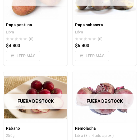
Papa pastusa
Papa sabanera
Libra
Libra
(0)
(0)
$
4.800
$
5.400
LEER MÁS
LEER MÁS
FUERA DE STOCK
FUERA DE STOCK
Rabano
Remolacha
250g.
Libra (3 a 4 uds aprox.)