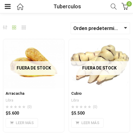
0
Tuberculos
Orden predeterminado
bmenu (Fruver)
bmenu (Viveres)
menu (Salud y bienestar)
FUERA DE STOCK
FUERA DE STOCK
menu (Mercado por tipo de dieta)
Arracacha
Cubio
bmenu (Horarios y pedidos)
Libra
Libra
(0)
(0)
$
5.600
$
5.500
bmenu (Nosotros)
LEER MÁS
LEER MÁS