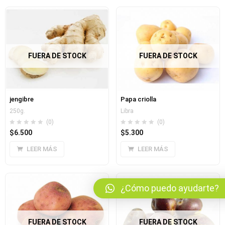
bmenu (Blog)
FUERA DE STOCK
FUERA DE STOCK
jengibre
Papa criolla
250g.
Libra
(0)
(0)
$
6.500
$
5.300
LEER MÁS
LEER MÁS
¿Cómo puedo ayudarte?
FUERA DE STOCK
FUERA DE STOCK