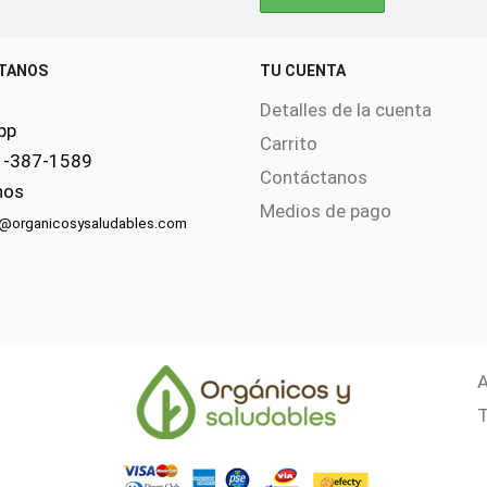
TANOS
TU CUENTA
Detalles de la cuenta
pp
Carrito
1-387-1589
Contáctanos
nos
Medios de pago
s@organicosysaludables.com
A
T