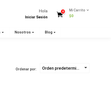
Mi Carrito
Hola
0
$
0
Iniciar Sesión
s
Nosotros
Blog
Orden predeterminado
Ordenar por: