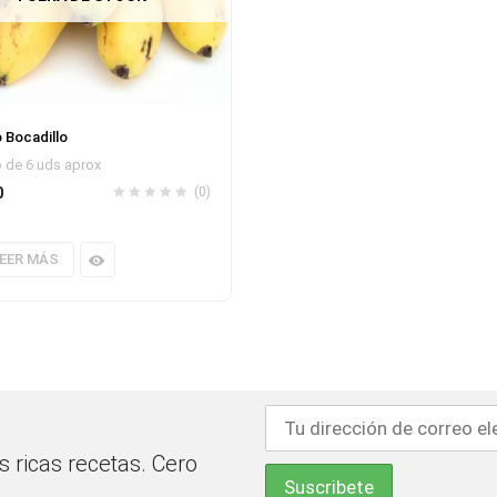
 Bocadillo
 de 6 uds aprox
0
(0)
EER MÁS
 ricas recetas. Cero