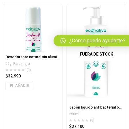
bmenu (Blog)
¿Cómo puedo ayudarte?
FUERA DE STOCK
Desodorante natural sin aluminio ni parabenos dama
60g. Para mujer
(0)
$
32.990
AÑADIR
Jabón líquido antibacterial botanico
250ml
(0)
$
37.100