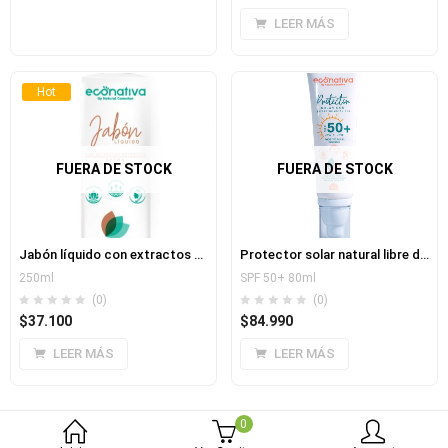
LEER MÁS
Hot
FUERA DE STOCK
FUERA DE STOCK
Jabón líquido con extractos botánicos libre de parabenos
Protector solar natural libre de filtros químicos
250ml
SPF 50+ 80ml
(0)
(0)
$
37.100
$
84.990
LEER MÁS
LEER MÁS
0