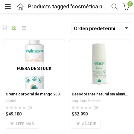
0
Products tagged "cosmética natural"
Orden predeterminado
bmenu (Fruver)
bmenu (Viveres)
menu (Salud y bienestar)
FUERA DE STOCK
menu (Mercado por tipo de dieta)
Crema corporal de mango 250ml
Desodorante natural sin aluminio ni parabenos
bmenu (Horarios y pedidos)
250ml
60g. Para hombre
(0)
(0)
$
49.100
$
32.990
bmenu (Nosotros)
LEER MÁS
AÑADIR