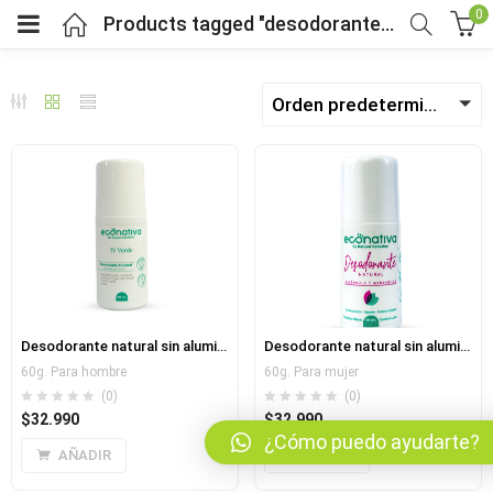
0
Products tagged "desodorante natural"
Orden predeterminado
bmenu (Fruver)
bmenu (Viveres)
menu (Salud y bienestar)
menu (Mercado por tipo de dieta)
Desodorante natural sin aluminio ni parabenos
Desodorante natural sin aluminio ni parabenos dama
bmenu (Horarios y pedidos)
60g. Para hombre
60g. Para mujer
(0)
(0)
$
32.990
$
32.990
bmenu (Nosotros)
¿Cómo puedo ayudarte?
AÑADIR
AÑADIR