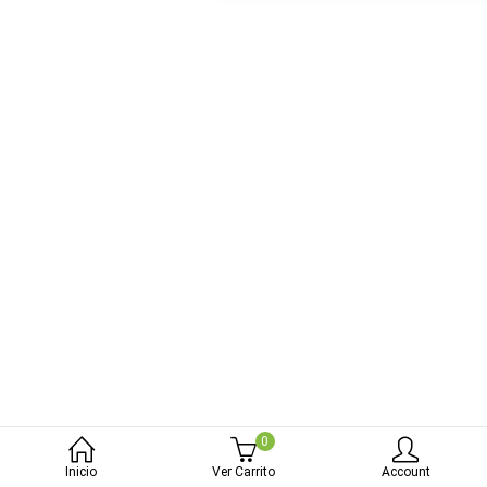
bmenu (Blog)
0
Inicio
Ver Carrito
Account