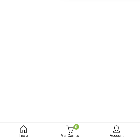
bmenu (Blog)
0
Inicio
Ver Carrito
Account