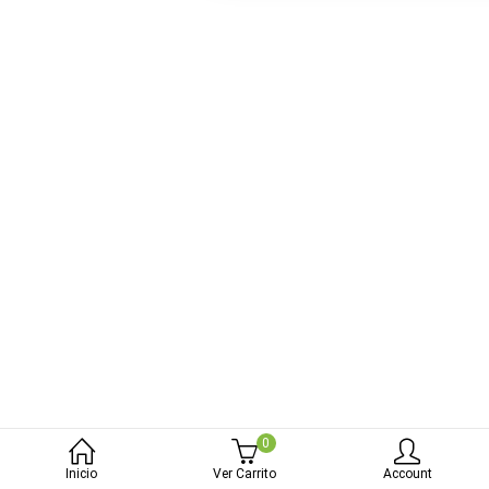
bmenu (Blog)
0
Inicio
Ver Carrito
Account