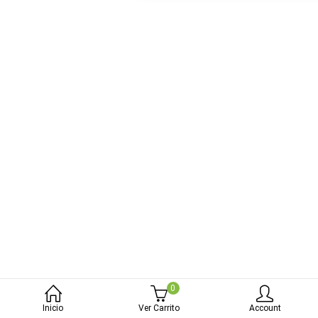
bmenu (Blog)
0
Inicio
Ver Carrito
Account