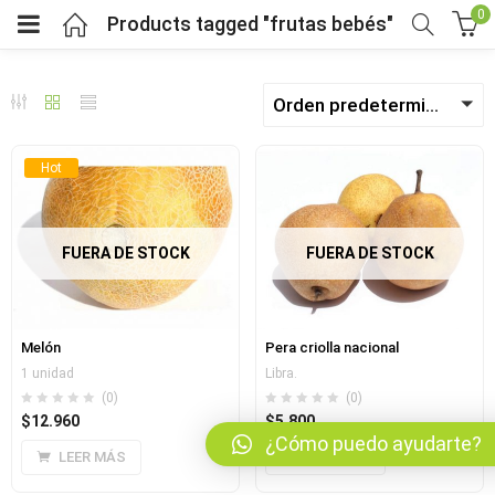
0
Products tagged "frutas bebés"
Orden predeterminado
bmenu (Fruver)
Hot
bmenu (Viveres)
menu (Salud y bienestar)
FUERA DE STOCK
FUERA DE STOCK
menu (Mercado por tipo de dieta)
Melón
Pera criolla nacional
bmenu (Horarios y pedidos)
1 unidad
Libra.
(0)
(0)
$
12.960
$
5.800
bmenu (Nosotros)
¿Cómo puedo ayudarte?
LEER MÁS
LEER MÁS