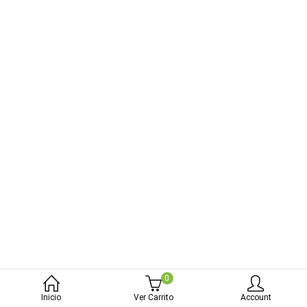
bmenu (Blog)
0
Inicio
Ver Carrito
Account