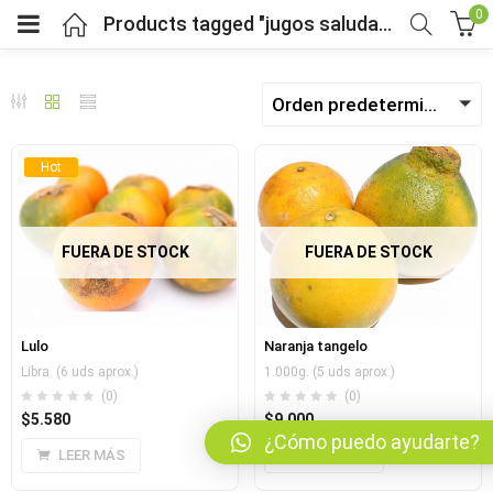
0
Products tagged "jugos saludables"
Orden predeterminado
bmenu (Fruver)
Hot
bmenu (Viveres)
menu (Salud y bienestar)
FUERA DE STOCK
FUERA DE STOCK
menu (Mercado por tipo de dieta)
Lulo
Naranja tangelo
bmenu (Horarios y pedidos)
Libra. (6 uds aprox.)
1.000g. (5 uds aprox.)
(0)
(0)
$
5.580
$
9.000
bmenu (Nosotros)
¿Cómo puedo ayudarte?
LEER MÁS
LEER MÁS