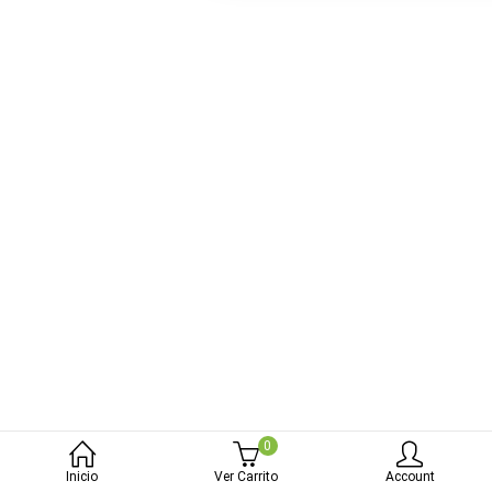
bmenu (Blog)
0
Inicio
Ver Carrito
Account