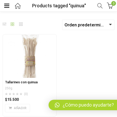
0
Products tagged "quinua"
Orden predeterminado
bmenu (Fruver)
bmenu (Viveres)
menu (Salud y bienestar)
menu (Mercado por tipo de dieta)
Tallarines con quinua
bmenu (Horarios y pedidos)
250g.
(0)
$
15.500
bmenu (Nosotros)
¿Cómo puedo ayudarte?
AÑADIR