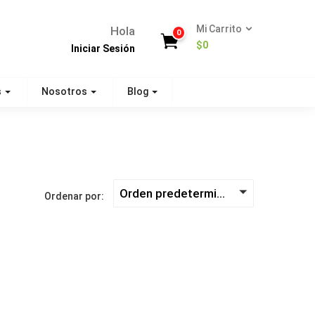
Mi Carrito
Hola
0
$
0
Iniciar Sesión
s
Nosotros
Blog
Orden predeterminado
Ordenar por: