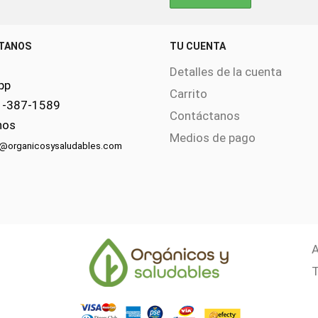
TANOS
TU CUENTA
Detalles de la cuenta
pp
Carrito
1-387-1589
Contáctanos
nos
Medios de pago
s@organicosysaludables.com
A
T