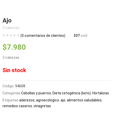
bmenu (Blog)
Ajo
3 cabezas
(
0
comentarios de clientes)
337
sold
$
7.980
3 cabezas
Sin stock
Código:
94608
Categorias
Cebollas y puerros
,
Dieta cetogénica (keto)
,
Hortalizas
Etiquetas
aderezos
,
agroecologico
,
ajo
,
alimentos saludables
,
remedios caseros
,
vinagretas