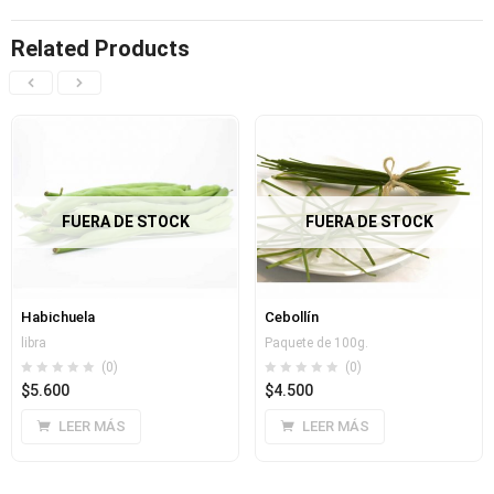
Related Products
FUERA DE STOCK
FUERA DE STOCK
Habichuela
Cebollín
libra
Paquete de 100g.
(0)
(0)
$
5.600
$
4.500
LEER MÁS
LEER MÁS