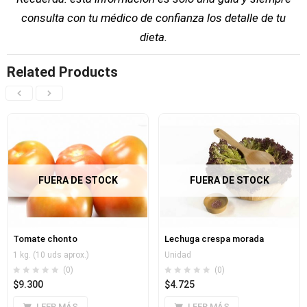
consulta con tu médico de confianza los detalle de tu
dieta.
Related Products
FUERA DE STOCK
FUERA DE STOCK
Tomate chonto
Lechuga crespa morada
1 kg. (10 uds aprox.)
Unidad
(0)
(0)
$
9.300
$
4.725
LEER MÁS
LEER MÁS