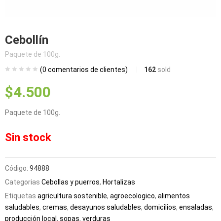
bmenu (Blog)
Cebollín
Paquete de 100g.
(
0
comentarios de clientes)
162
sold
$
4.500
Paquete de 100g.
Sin stock
Código:
94888
Categorias
Cebollas y puerros
,
Hortalizas
Etiquetas
agricultura sostenible
,
agroecologico
,
alimentos
saludables
,
cremas
,
desayunos saludables
,
domicilios
,
ensaladas
,
producción local
,
sopas
,
verduras