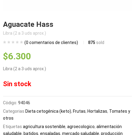
bmenu (Blog)
Aguacate Hass
Libra (2 a 3 uds aprox.)
(
0
comentarios de clientes)
875
sold
$
6.300
Libra (2 a 3 uds aprox.)
Sin stock
Código:
94046
Categorias
Dieta cetogénica (keto)
,
Frutas
,
Hortalizas
,
Tomates y
otros
Etiquetas
agricultura sostenible
,
agroecologico
,
alimentación
saludable
,
batidos
,
ensaladas
,
mercado saludable
,
producción