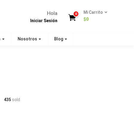
Mi Carrito
Hola
0
$
0
Iniciar Sesión
s
Nosotros
Blog
435
sold