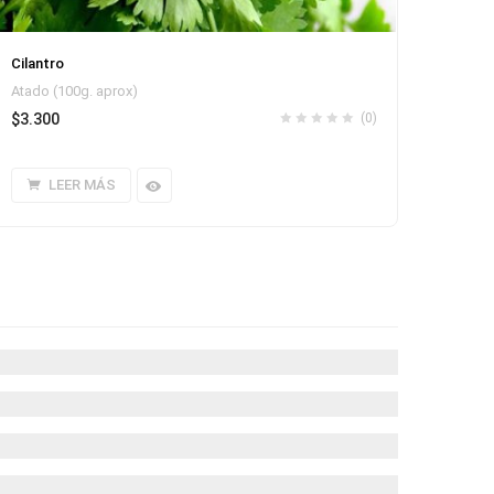
Cilantro
Atado (100g. aprox)
$
3.300
(0)
LEER MÁS