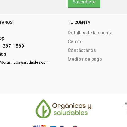
TANOS
TU CUENTA
Detalles de la cuenta
pp
Carrito
1-387-1589
Contáctanos
nos
Medios de pago
s@organicosysaludables.com
A
T