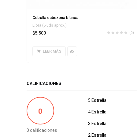
Cebolla cabezona blanca
Libra (5 uds aprox.)
$
5.500
(0)
LEER MÁS
CALIFICACIONES
5 Estrella
0
4 Estrella
3 Estrella
0 calificaciones
2 Estrella