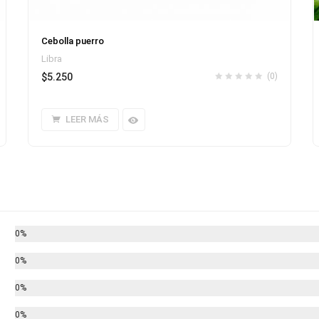
Cebolla puerro
Libra
$
5.250
(0)
LEER MÁS
0%
0%
0%
0%