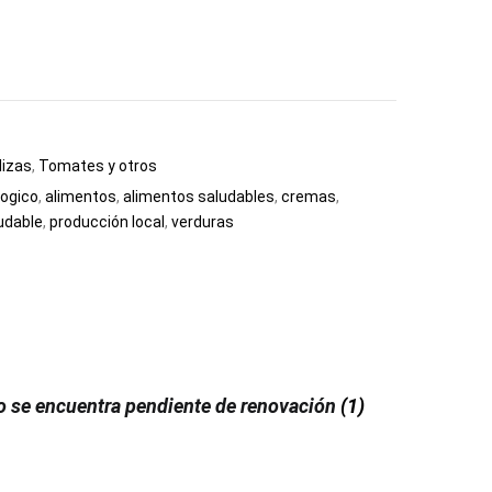
lizas
,
Tomates y otros
ogico
,
alimentos
,
alimentos saludables
,
cremas
,
udable
,
producción local
,
verduras
do se encuentra pendiente de renovación
(1)