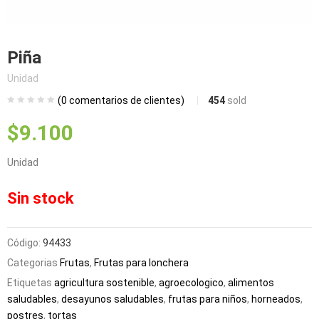
bmenu (Blog)
Piña
Unidad
(
0
comentarios de clientes)
454
sold
$
9.100
Unidad
Sin stock
Código:
94433
Categorias
Frutas
,
Frutas para lonchera
Etiquetas
agricultura sostenible
,
agroecologico
,
alimentos
saludables
,
desayunos saludables
,
frutas para niños
,
horneados
,
postres
,
tortas