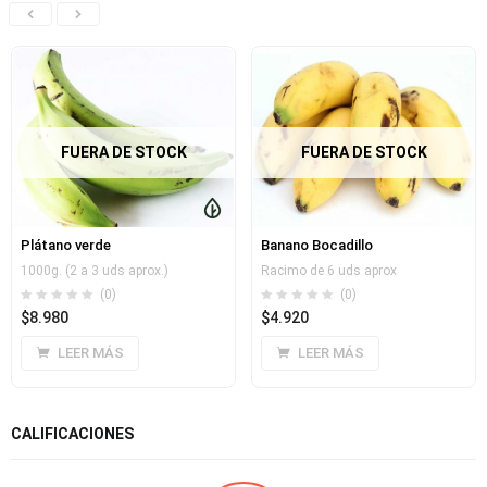
FUERA DE STOCK
FUERA DE STOCK
Plátano verde
Banano Bocadillo
1000g. (2 a 3 uds aprox.)
Racimo de 6 uds aprox
(0)
(0)
$
8.980
$
4.920
LEER MÁS
LEER MÁS
CALIFICACIONES