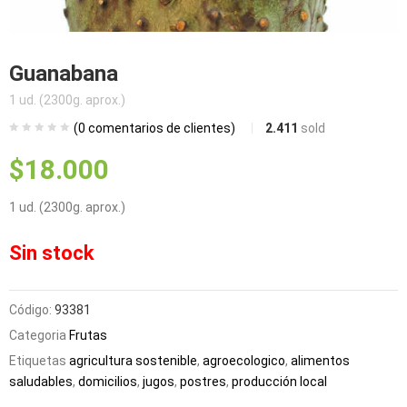
bmenu (Blog)
Guanabana
1 ud. (2300g. aprox.)
(
0
comentarios de clientes)
2.411
sold
$
18.000
1 ud. (2300g. aprox.)
Sin stock
Código:
93381
Categoria
Frutas
Etiquetas
agricultura sostenible
,
agroecologico
,
alimentos
saludables
,
domicilios
,
jugos
,
postres
,
producción local