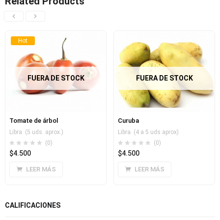
Related Products
Hot
FUERA DE STOCK
FUERA DE STOCK
Tomate de árbol
Curuba
Libra. (5 uds. aprox.)
Libra. (4 a 5 uds aprox)
(0)
(0)
$
4.500
$
4.500
LEER MÁS
LEER MÁS
CALIFICACIONES