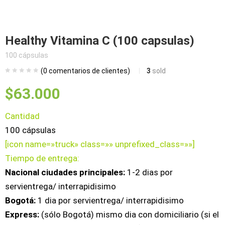
bmenu (Blog)
Healthy Vitamina C (100 capsulas)
100 cápsulas
(
0
comentarios de clientes)
3
sold
$
63.000
Cantidad
100 cápsulas
[icon name=»truck» class=»» unprefixed_class=»»]
Tiempo de entrega:
Nacional
ciudades principales:
1-2 dias por
servientrega/ interrapidisimo
Bogotá:
1 dia por servientrega/ interrapidisimo
Express:
(sólo Bogotá) mismo dia con domiciliario (si el