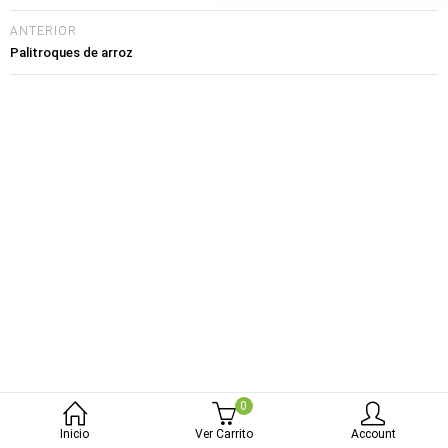
bmenu (Blog)
ANTERIOR
Palitroques de arroz
0
Inicio
Ver Carrito
Account