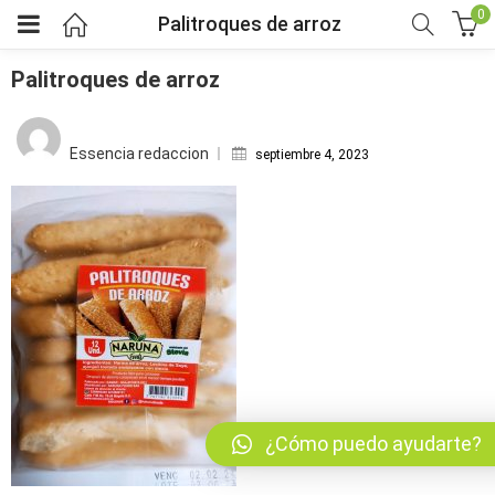
0
Palitroques de arroz
Palitroques de arroz
Posted
bmenu (Fruver)
on
Essencia redaccion
septiembre 4, 2023
bmenu (Viveres)
menu (Salud y bienestar)
menu (Mercado por tipo de dieta)
bmenu (Horarios y pedidos)
bmenu (Nosotros)
¿Cómo puedo ayudarte?