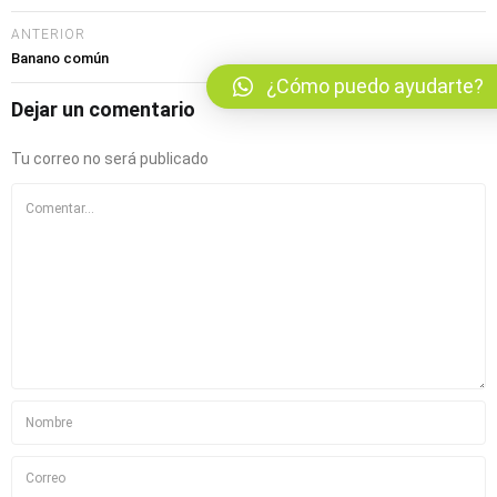
bmenu (Blog)
ANTERIOR
Banano común
¿Cómo puedo ayudarte?
Dejar un comentario
Tu correo no será publicado