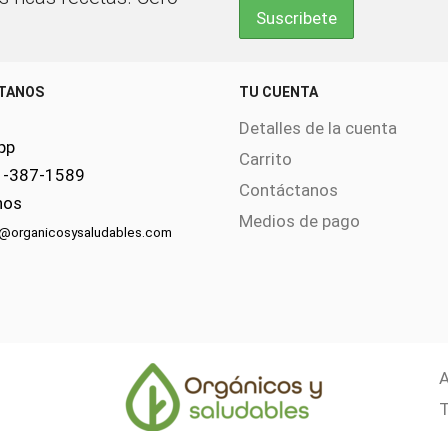
TANOS
TU CUENTA
Detalles de la cuenta
pp
Carrito
1-387-1589
Contáctanos
nos
Medios de pago
s@organicosysaludables.com
A
T