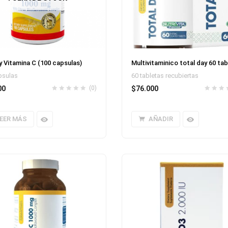
y Vitamina C (100 capsulas)
Multivitaminico total day 60 tab
psulas
60 tabletas recubiertas
00
(0)
$
76.000
EER MÁS
AÑADIR