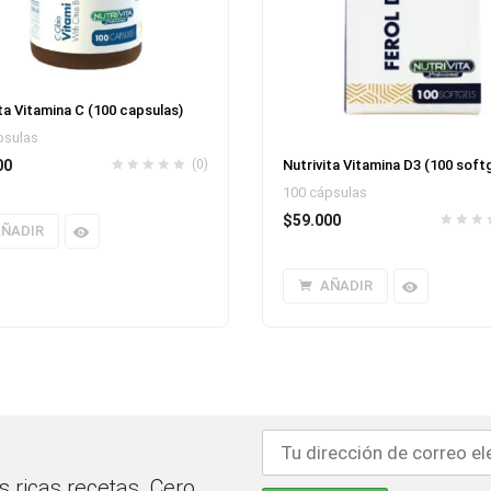
ta Vitamina C (100 capsulas)
psulas
Nutrivita Vitamina D3 (100 soft
00
(0)
100 cápsulas
$
59.000
ÑADIR
AÑADIR
 ricas recetas. Cero