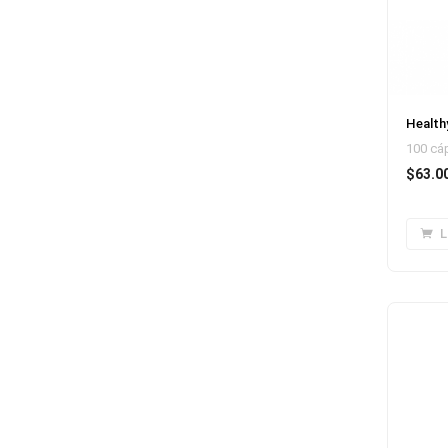
Health
100 cá
$
63.0
L