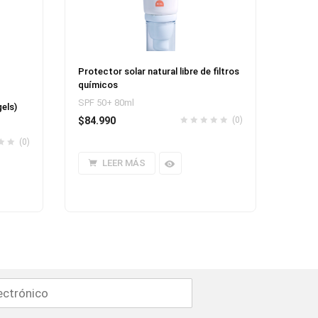
Protector solar natural libre de filtros
químicos
SPF 50+ 80ml
gels)
$
84.990
(0)
(0)
LEER MÁS