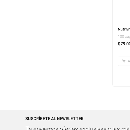
Nutrivi
100 cá
$
79.0
A
SUSCRÍBETE AL NEWSLETTER
Te enviamos ofertas exclusivas y las más