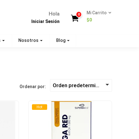
Mi Carrito
Hola
0
$
0
Iniciar Sesión
s
Nosotros
Blog
Orden predeterminado
Ordenar por:
Hot