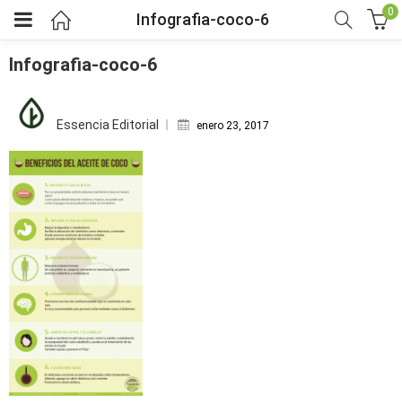
0
Infografia-coco-6
Infografia-coco-6
Posted
bmenu (Fruver)
on
Essencia Editorial
enero 23, 2017
bmenu (Viveres)
menu (Salud y bienestar)
menu (Mercado por tipo de dieta)
bmenu (Horarios y pedidos)
bmenu (Nosotros)