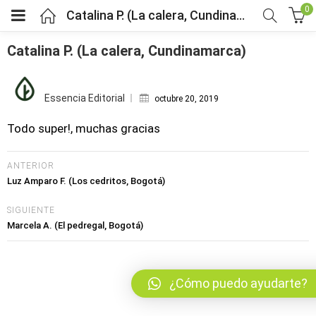
0
Catalina P. (La calera, Cundinamarca)
Catalina P. (La calera, Cundinamarca)
Posted
bmenu (Fruver)
on
Essencia Editorial
octubre 20, 2019
bmenu (Viveres)
Todo super!, muchas gracias
menu (Salud y bienestar)
ANTERIOR
Luz Amparo F. (Los cedritos, Bogotá)
menu (Mercado por tipo de dieta)
SIGUIENTE
Marcela A. (El pedregal, Bogotá)
bmenu (Horarios y pedidos)
bmenu (Nosotros)
¿Cómo puedo ayudarte?