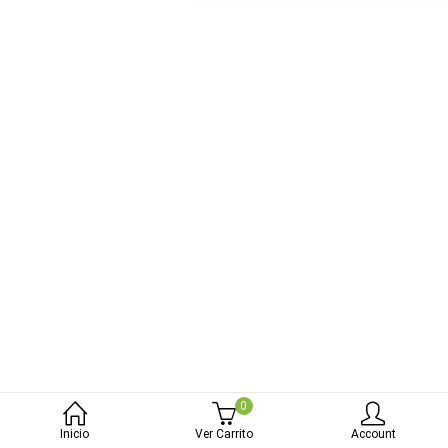
bmenu (Blog)
0
Inicio
Ver Carrito
Account