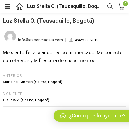
0
Luz Stella O. (Teusaquillo, Bogotá)
Luz Stella O. (Teusaquillo, Bogotá)
Posted
bmenu (Fruver)
on
info@essenciagaia.com
enero 22, 2018
bmenu (Viveres)
Me siento feliz cuando recibo mi mercado. Me conecto
con el verde y la frescura de sus alimentos.
menu (Salud y bienestar)
ANTERIOR
menu (Mercado por tipo de dieta)
Maria del Carmen (Salitre, Bogotá)
SIGUIENTE
bmenu (Horarios y pedidos)
Claudia V. (Spring, Bogotá)
bmenu (Nosotros)
¿Cómo puedo ayudarte?