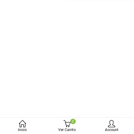
bmenu (Blog)
0
Inicio
Ver Carrito
Account