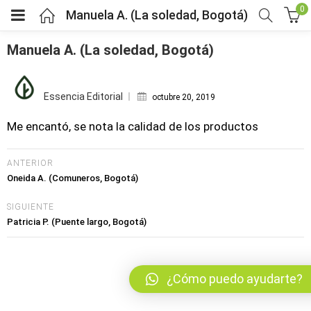
0
Manuela A. (La soledad, Bogotá)
Manuela A. (La soledad, Bogotá)
Posted
bmenu (Fruver)
on
Essencia Editorial
octubre 20, 2019
bmenu (Viveres)
Me encantó, se nota la calidad de los productos
menu (Salud y bienestar)
ANTERIOR
Oneida A. (Comuneros, Bogotá)
menu (Mercado por tipo de dieta)
SIGUIENTE
Patricia P. (Puente largo, Bogotá)
bmenu (Horarios y pedidos)
bmenu (Nosotros)
¿Cómo puedo ayudarte?