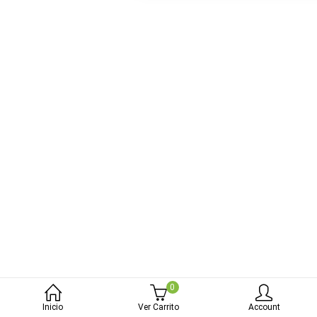
bmenu (Blog)
0
Inicio
Ver Carrito
Account