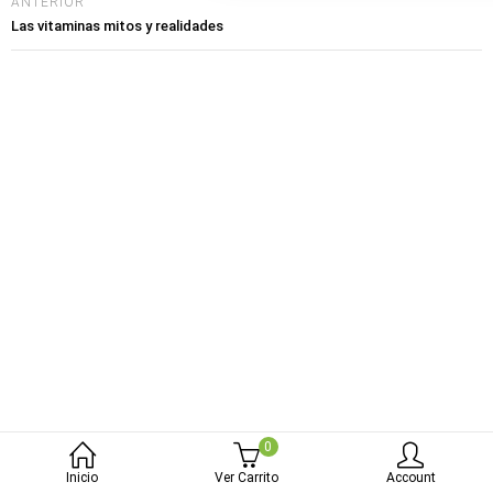
bmenu (Blog)
ANTERIOR
Las vitaminas mitos y realidades
0
Inicio
Ver Carrito
Account