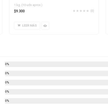
1 kg. (10 uds aprox.)
$
9.300
(0)
LEER MÁS
0%
0%
0%
0%
0%