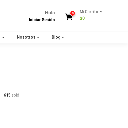
Mi Carrito
Hola
0
$
0
Iniciar Sesión
s
Nosotros
Blog
615
sold