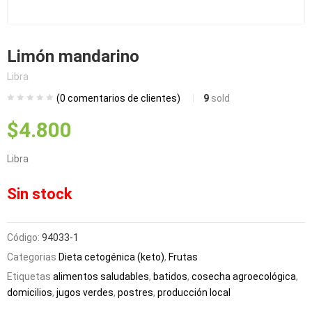
bmenu (Blog)
Limón mandarino
Libra
(
0
comentarios de clientes)
9
sold
$
4.800
Libra
Sin stock
Código:
94033-1
Categorias
Dieta cetogénica (keto)
,
Frutas
Etiquetas
alimentos saludables
,
batidos
,
cosecha agroecológica
,
domicilios
,
jugos verdes
,
postres
,
producción local