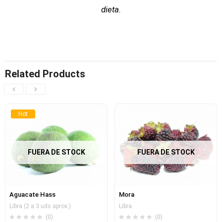
dieta.
Related Products
Hot
FUERA DE STOCK
FUERA DE STOCK
Aguacate Hass
Mora
Libra (2 a 3 uds aprox.)
Libra.
(0)
(0)