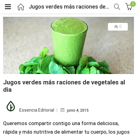
0
Jugos verdes más raciones de vegetales al dia
0
bmenu (Fruver)
bmenu (Viveres)
menu (Salud y bienestar)
Jugos verdes más raciones de vegetales al
menu (Mercado por tipo de dieta)
dia
Posted
bmenu (Horarios y pedidos)
on
Essencia Editorial
junio 4, 2015
bmenu (Nosotros)
Queremos compartir contigo una forma deliciosa,
rápida y más nutritiva de alimentar tu cuerpo, los jugos