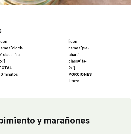
s
[icon
[icon
name="clock-
name="pie-
o" class="fa-
chart"
2x"]
class="fa-
TOTAL
2x"]
10 minutos
PORCIONES
1 taza
e pimiento y marañones