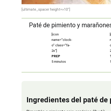
[ultimate_spacer height=»10″]
Paté de pimiento y marañone
[icon
name="clock-
o" class="fa-
2x"]
PREP
5 minutos
Ingredientes del paté d