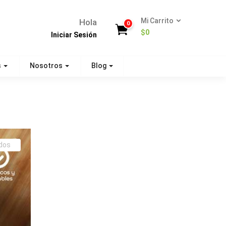
Mi Carrito
Hola
0
$
0
Iniciar Sesión
s
Nosotros
Blog
en
dos
Paté
de
pimiento
y
marañones